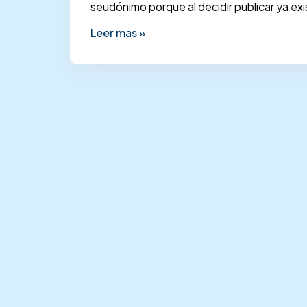
seudónimo porque al decidir publicar ya ex
Leer mas »