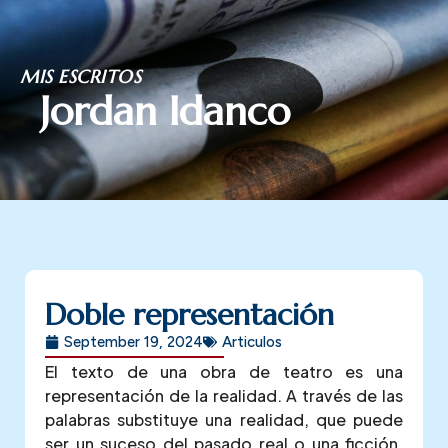
Skip
MIS ESCRITOS
to
Jordan Idanco
content
Doble representación
September 19, 2024
Articulos
El texto de una obra de teatro es una
representación de la realidad. A través de las
palabras substituye una realidad, que puede
ser un suceso del pasado real o una ficción,