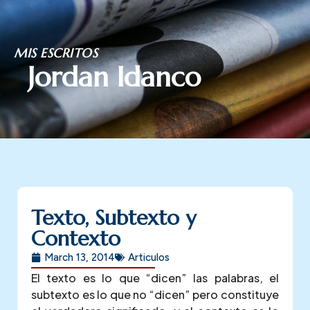
Skip
MIS ESCRITOS
to
Jordan Idanco
content
Texto, Subtexto y
Contexto
March 13, 2014
Articulos
El texto es lo que “dicen” las palabras, el
subtexto es lo que no “dicen” pero constituye